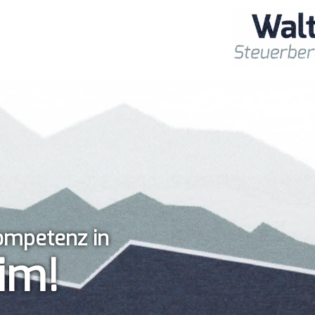
Kompetenz in
im!