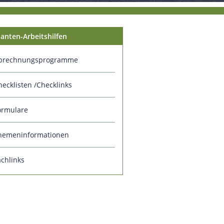
nten-Arbeitshilfen
brechnungsprogramme
hecklisten /Checklinks
ormulare
hemeninformationen
achlinks