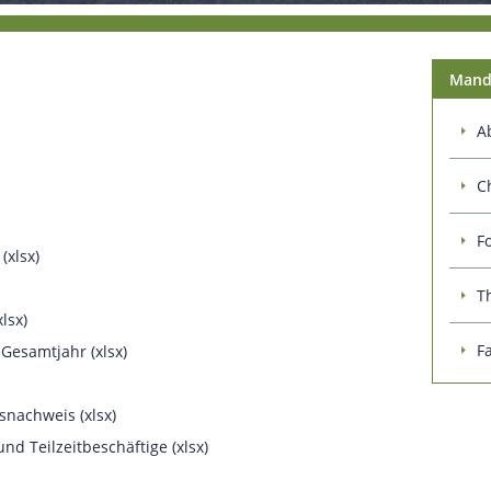
Manda
A
C
F
(xlsx)
T
lsx)
F
Gesamtjahr (xlsx)
snachweis (xlsx)
d Teilzeitbeschäftige (xlsx)