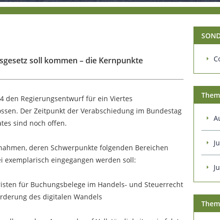
SOND
C
gsgesetz soll kommen – die Kernpunkte
Them
4 den Regierungsentwurf für ein Viertes
ossen. Der Zeitpunkt der Verabschiedung im Bundestag
A
es sind noch offen.
Ju
ßnahmen, deren Schwerpunkte folgenden Bereichen
ei exemplarisch eingegangen werden soll:
J
sten für Buchungsbelege im Handels- und Steuerrecht
derung des digitalen Wandels
Them