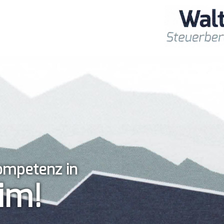
Kompetenz in
im!