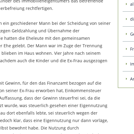
Kinder des Immobilieneigentümers das betreffende
al
rbefreiung rechtfertigen.
d
m ein geschiedener Mann bei der Scheidung von seiner
e gegen Geldzahlung und Übernahme der
G
lie hatten die Eheleute mit den gemeinsamen
r Ehe gelebt. Der Mann war im Zuge der Trennung
F
u blieben im Haus wohnen. Vier Jahre nach seinem
 nachdem auch die Kinder und die Ex-Frau ausgezogen
I
A
mit Gewinn, für den das Finanzamt bezogen auf die
on seiner Ex-Frau erworben hat, Einkommensteuer
Auffassung, dass der Gewinn steuerfrei sei, da die
zt wurde, was steuerlich gesehen einer Eigennutzung
u dort ebenfalls lebte, sei steuerlich wegen der
jedoch klar, dass eine Eigennutzung nur dann vorläge,
elbst bewohnt habe. Die Nutzung durch