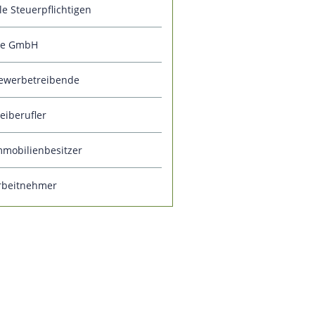
le Steuerpflichtigen
ie GmbH
ewerbetreibende
reiberufler
mmobilienbesitzer
rbeitnehmer