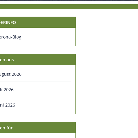
ERINFO
orona-Blog
en aus
ugust 2026
li 2026
uni 2026
en für