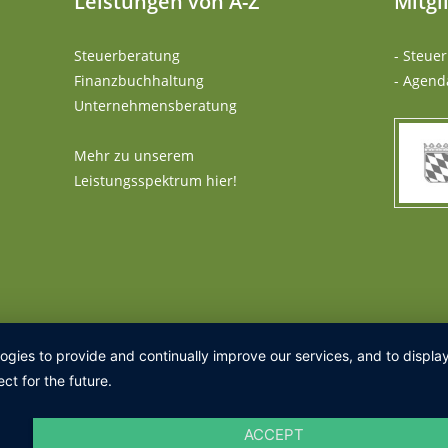
Leistungen von A-Z
Mitgl
Steuerberatung
- Steue
Finanzbuchhaltung
- Agend
Unternehmensberatung
Mehr zu unserem
Leistungsspektrum hier!
logies to provide and continually improve our services, and to displ
ct for the future.
ACCEPT